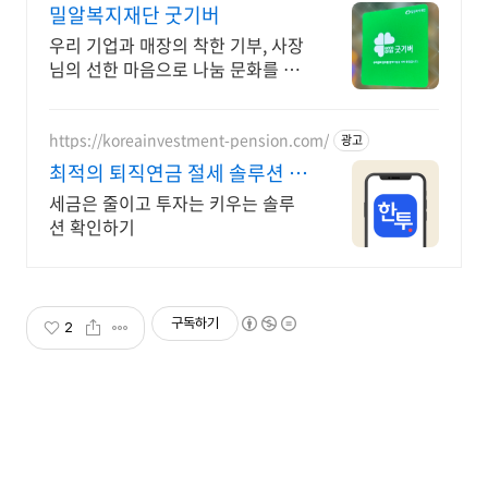
밀알복지재단 굿기버
우리 기업과 매장의 착한 기부, 사장
님의 선한 마음으로 나눔 문화를 이
끌어주세요!
https://koreainvestment-pension.com/
광고
최적의 퇴직연금 절세 솔루션 최
대 148.5만원 절세
세금은 줄이고 투자는 키우는 솔루
션 확인하기
구독하기
2