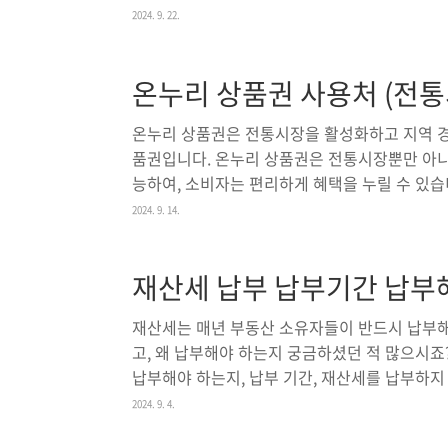
수 있습니다. 이번 글에서는 티빙의 이용방법과 
2024. 9. 22.
리겠습니다.티빙 TVING 이용방법티빙을 이용하
PC 모두에서 쉽게 접근할 수 있습니다. 아래
온누리 상품권 사용처 (전통
티빙 이용하기스마트폰이나 태블릿을 통해 티빙을
을 설치해야 합니다. 안드로이드 사용자는 구글 
온누리 상품권은 전통시장을 활성화하고 지역 경
토어에서..
품권입니다. 온누리 상품권은 전통시장뿐만 아니
능하여, 소비자는 편리하게 혜택을 누릴 수 있습
전자형으로 나뉘며, 각 유형에 따라 사용처가 다
2024. 9. 14.
맹점에서 사용할 수 있는 온누리 상품권을 어떻
습니다.온누리 상품권 사용처1. 전통시장온누
재산세 납부 납부기간 납부
니다. 전국 대부분의 전통시장에서 온누리 상품권
상품들을 구매할 수 있습니다. 예를 들어, 서울
재산세는 매년 부동산 소유자들이 반드시 납부해
서문시장 등 다양한 전통시장..
고, 왜 납부해야 하는지 궁금하셨던 적 많으시죠
납부해야 하는지, 납부 기간, 재산세를 납부하지
알아 가실 수 있을 겁니다.재산세를 납부하는 이
2024. 9. 4.
세금으로 도로 정비, 교육, 공공안전 등 다양한