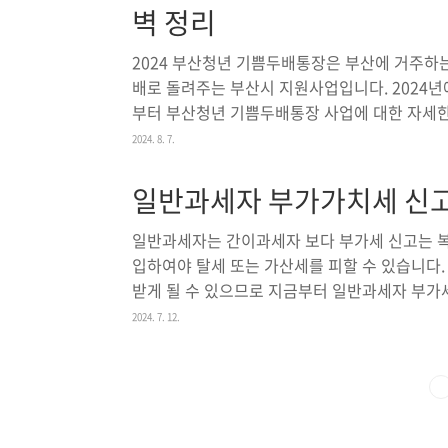
벽 정리
면 불이익주민세는 필수적으로 납부해야 하는 세
부하지 않으면 여러 가지 불..
2024 부산청년 기쁨두배통장은 부산에 거주하
배로 돌려주는 부산시 지원사업입니다. 2024년
부터 부산청년 기쁨두배통장 사업에 대한 자세한
니다.2024년 부산청년 기쁨두배통장 부산청년
2024. 8. 7.
들이 매월 10만 원을 24개월 또는 36개월 동
해 주는 프로그램입니다. 이를 통해 청년들은 주거
일반과세자 부가가치세 신고
해 더 많은 금액을 모을 수 있습니다. 2024년
기존 18 ~ 34세에서 18 ~ 39세로 확대근로 조
일반과세자는 간이과세자 보다 부가세 신고는 복
입하여야 탈세 또는 가산세를 피할 수 있습니다.
받게 될 수 있으므로 지금부터 일반과세자 부가
가세 신고 부가세는 제품이나 서비스의 공급자가
2024. 7. 12.
부하는 세금입니다. 일반과세자는 일정 기준 이
를 직접 징수하고 납부해야 하는 의무가 있습니
가격에 포함되어 소비자가 부담하게 되며, 사업
가가치세의 기본 개념은 '매출세액 - 매입세액 =
동안 징수한 매출세액에..